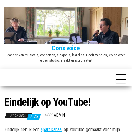
Ga
naar
de
inhoud
Don's voice
Zanger van musicals, concerten, a capella, bandjes. Geeft zangles, Voice-over
eigen studio, maakt graag theater!
Eindelijk op YouTube!
Door
ADMIN
31-07-2019
2
Eindelijk heb ik een
apart kanaal
op Youtube gemaakt voor mijn