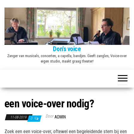
Ga
naar
de
inhoud
Don's voice
Zanger van musicals, concerten, a capella, bandjes. Geeft zangles, Voice-over
eigen studio, maakt graag theater!
een voice-over nodig?
Door
ADMIN
11-08-2019
0
Zoek een een voice-over, oftewel een begeleidende stem bij een